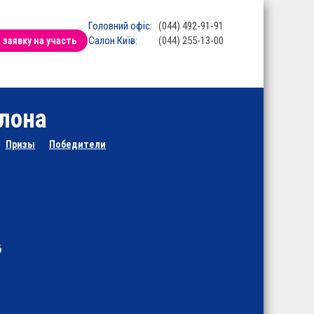
Головний офіс:
(044) 492-91-91
Салон Київ:
(044) 255-13-00
заявку на участь
лона
Призы
Победители
6