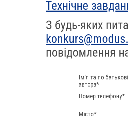
Технічне завдан
З будь-яких пита
konkurs@modus
повідомлення н
Ім'я та по батьков
автора
*
Номер телефону
*
Місто
*